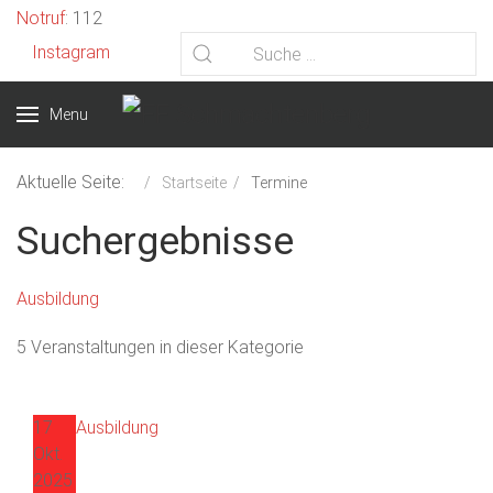
Vorheriges
Vorheriger
Nächstes
Nächstes
Notruf
: 112
Jahr
Monat
Jahr
Monat
Instagram
Menu
Aktuelle Seite:
Startseite
Termine
Suchergebnisse
Ausbildung
5 Veranstaltungen in dieser Kategorie
17
Ausbildung
Okt.
2025