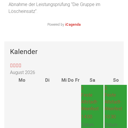
Abnahme der Leistungsprüfung "Die Gruppe im
Löscheinsatz".
Powered by
iCagenda
Kalender
August 2026
Mo
Di
Mi
Do
Fr
Sa
So
1
2
Feste
Feste
Altstadt-
Altstadt-
Weinfest
Weinfest
14:00
10:30
Datum :
Datum :