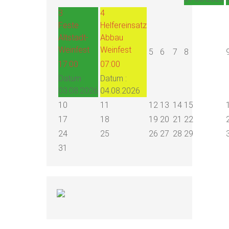
3
4
Feste
Helfereinsatz
Altstadt-
Abbau
Weinfest
Weinfest
5
6
7
8
17:00
07:00
Datum :
Datum :
03.08.2026
04.08.2026
10
11
12
13
14
15
17
18
19
20
21
22
24
25
26
27
28
29
31