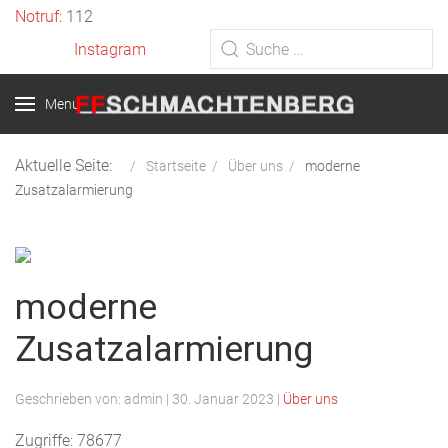
Vorheriges
Vorheriger
Nächstes
Nächstes
Notruf
: 112
Jahr
Monat
Jahr
Monat
Instagram
Type 2 or more characters for
results.
Menu
Aktuelle Seite:
Startseite
Über uns
moderne
Zusatzalarmierung
moderne
Zusatzalarmierung
Geschrieben von:
admin
|
30. Januar 2023
|
Über uns
Zugriffe: 78677