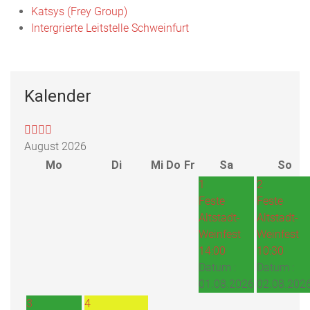
Katsys (Frey Group)
Intergrierte Leitstelle Schweinfurt
Kalender
August 2026
Mo
Di
Mi
Do
Fr
Sa
So
1
2
Feste
Feste
Altstadt-
Altstadt-
Weinfest
Weinfest
14:00
10:30
Datum :
Datum :
01.08.2026
02.08.202
3
4