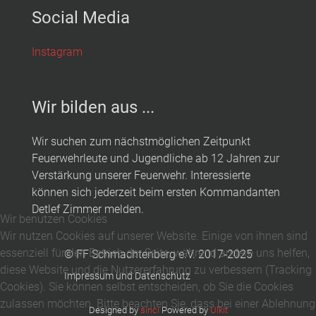
Social Media
Instagram
Wir bilden aus ...
Wir suchen zum nächstmöglichen Zeitpunkt
Feuerwehrleute und Jugendliche ab 12 Jahren zur
Verstärkung unserer Feuerwehr. Interessierte
können sich jederzeit beim ersten Kommandanten
Detlef Zimmer melden.
Wir benutzen Cookies
Wir nutzen Cookies auf unserer Website. Einige von ihnen sind
essenziell für den Betrieb der Seite, während andere uns helfen,
© FF Schmachtenberg e.V. 2017-2025
diese Website und die Nutzererfahrung zu verbessern (Tracking
Impressum und Datenschutz
Cookies). Sie können selbst entscheiden, ob Sie die Cookies
zulassen möchten. Bitte beachten Sie, dass bei einer Ablehnung
Designed by
sinci
Powered by
Ulkit