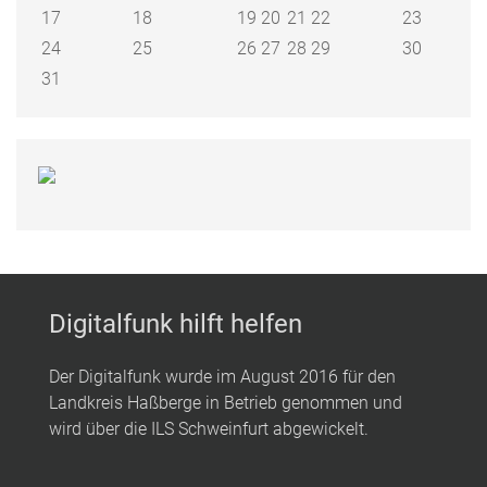
17
18
19
20
21
22
23
24
25
26
27
28
29
30
31
Digitalfunk hilft helfen
Der Digitalfunk wurde im August 2016 für den
Landkreis Haßberge in Betrieb genommen und
wird über die ILS Schweinfurt abgewickelt.