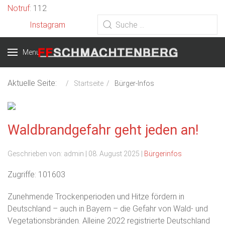
Vorheriges
Vorheriger
Nächstes
Nächstes
Notruf
: 112
Jahr
Monat
Jahr
Monat
Instagram
Type 2 or more characters for
results.
Menu
Aktuelle Seite:
Startseite
Bürger-Infos
Waldbrandgefahr geht jeden an!
Geschrieben von:
admin
|
08. August 2025
|
Bürgerinfos
Zugriffe: 101603
Zunehmende Trockenperioden und Hitze fördern in
Deutschland – auch in Bayern – die Gefahr von Wald- und
Vegetationsbränden. Alleine 2022 registrierte Deutschland