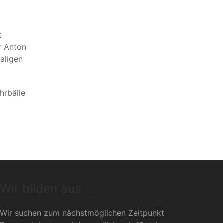
t
r Anton
aligen
hrbälle
Wir bilden aus ...
Wir suchen zum nächstmöglichen Zeitpunkt