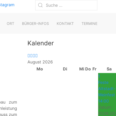
Vorheriges
Vorheriger
Nächstes
Nächstes
stagram
Jahr
Monat
Jahr
Monat
ORT
BÜRGER-INFOS
KONTAKT
TERMINE
Kalender
August 2026
Mo
Di
Mi
Do
Fr
Sa
1
Feste
Altstadt-
Weinfest
14:00
sbau zum
Datum :
nleistung
01.08.20
chuss zum