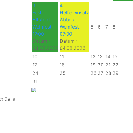
3
4
Feste
Helfereinsatz
Altstadt-
Abbau
Weinfest
Weinfest
5
6
7
8
17:00
07:00
Datum :
Datum :
03.08.2026
04.08.2026
10
11
12
13
14
15
17
18
19
20
21
22
24
25
26
27
28
29
31
t Zeils