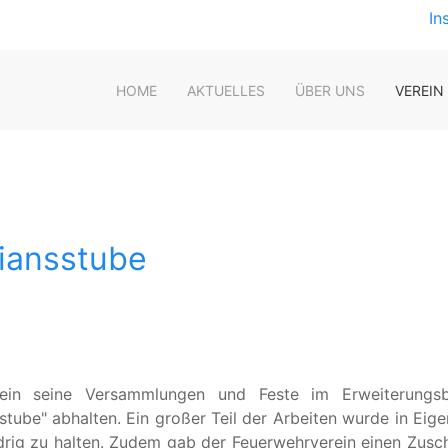
In
HOME
AKTUELLES
ÜBER UNS
VEREIN
iansstube
ein seine Versammlungen und Feste im Erweiterung
tube" abhalten. Ein großer Teil der Arbeiten wurde in Eige
iedrig zu halten. Zudem gab der Feuerwehrverein einen Zus