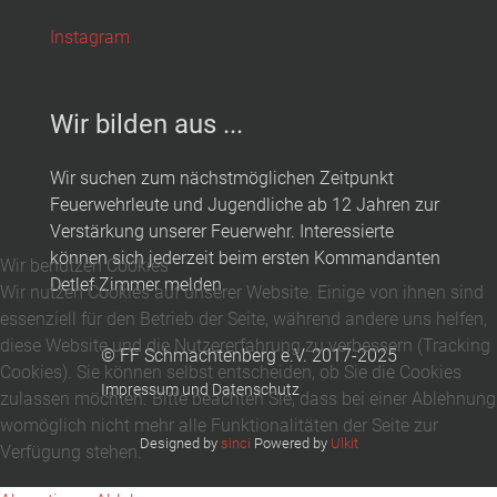
Instagram
Wir bilden aus ...
Wir suchen zum nächstmöglichen Zeitpunkt
Feuerwehrleute und Jugendliche ab 12 Jahren zur
Verstärkung unserer Feuerwehr. Interessierte
können sich jederzeit beim ersten Kommandanten
Wir benutzen Cookies
Detlef Zimmer melden.
Wir nutzen Cookies auf unserer Website. Einige von ihnen sind
essenziell für den Betrieb der Seite, während andere uns helfen,
diese Website und die Nutzererfahrung zu verbessern (Tracking
© FF Schmachtenberg e.V. 2017-2025
Cookies). Sie können selbst entscheiden, ob Sie die Cookies
Impressum und Datenschutz
zulassen möchten. Bitte beachten Sie, dass bei einer Ablehnung
womöglich nicht mehr alle Funktionalitäten der Seite zur
Designed by
sinci
Powered by
Ulkit
Verfügung stehen.