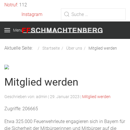
Vorheriges
Vorheriger
Nächstes
Nächstes
Notruf
: 112
Jahr
Monat
Jahr
Monat
Instagram
Type 2 or more characters for
results.
Menu
Aktuelle Seite:
Startseite
Über uns
Mitglied werden
Mitglied werden
Geschrieben von:
admin
|
29. Januar 2023
|
Mitglied werden
Zugriffe: 206665
Etwa 325.000 Feuerwehrleute engagieren sich in Bayern für
die Sicherheit der Mitbürgerinnen und Mitbürger auf die