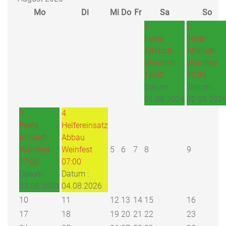
Mo
Di
Mi
Do
Fr
Sa
So
1
2
Feste
Feste
Altstadt-
Altstadt-
Weinfest
Weinfest
14:00
10:30
Datum :
Datum :
01.08.2026
02.08.202
3
4
Feste
Helfereinsatz
Altstadt-
Abbau
Weinfest
Weinfest
5
6
7
8
9
17:00
07:00
Datum :
Datum :
03.08.2026
04.08.2026
10
11
12
13
14
15
16
17
18
19
20
21
22
23