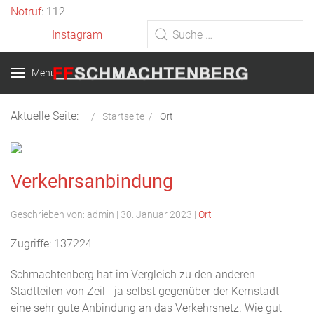
Vorheriges
Vorheriger
Nächstes
Nächstes
Notruf
: 112
Jahr
Monat
Jahr
Monat
Instagram
Type 2 or more characters for
results.
Menu
Aktuelle Seite:
Startseite
Ort
Verkehrsanbindung
Geschrieben von:
admin
|
30. Januar 2023
|
Ort
Zugriffe: 137224
Schmachtenberg hat im Vergleich zu den anderen
Stadtteilen von Zeil - ja selbst gegenüber der Kernstadt -
eine sehr gute Anbindung an das Verkehrsnetz. Wie gut