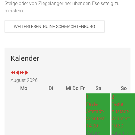
Steige oder von Ziegelanger her über den Eselssteig zu
meistern.
WEITERLESEN: RUINE SCHMACHTENBURG
Kalender
August 2026
Mo
Di
Mi
Do
Fr
Sa
So
1
2
Feste
Feste
Altstadt-
Altstadt-
Weinfest
Weinfest
14:00
10:30
Datum :
Datum :