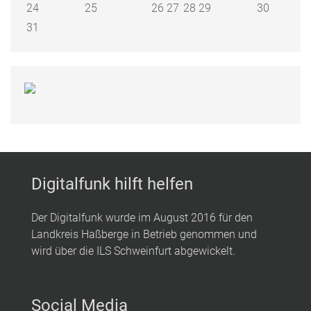
24
25
26
27
28
29
30
31
Digitalfunk hilft helfen
Der Digitalfunk wurde im August 2016 für den
Landkreis Haßberge in Betrieb genommen und
wird über die ILS Schweinfurt abgewickelt.
Social Media