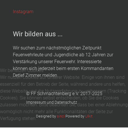
Instagram
Wir bilden aus ...
Wir suchen zum nächstmöglichen Zeitpunkt
Feuerwehrleute und Jugendliche ab 12 Jahren zur
Verstärkung unserer Feuerwehr. Interessierte
können sich jederzeit beim ersten Kommandanten
Wir benutzen Cookies
Detlef Zimmer melden.
Wir nutzen Cookies auf unserer Website. Einige von ihnen sind
essenziell für den Betrieb der Seite, während andere uns helfen,
diese Website und die Nutzererfahrung zu verbessern (Tracking
© FF Schmachtenberg e.V. 2017-2025
Cookies). Sie können selbst entscheiden, ob Sie die Cookies
Impressum und Datenschutz
zulassen möchten. Bitte beachten Sie, dass bei einer Ablehnung
womöglich nicht mehr alle Funktionalitäten der Seite zur
Designed by
sinci
Powered by
Ulkit
Verfügung stehen.