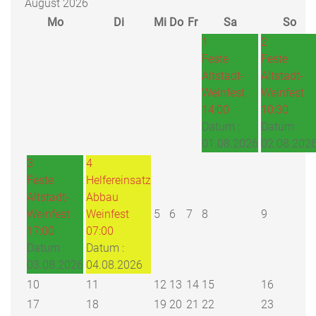
August 2026
Mo
Di
Mi
Do
Fr
Sa
So
1
2
Feste
Feste
Altstadt-
Altstadt-
Weinfest
Weinfest
14:00
10:30
Datum :
Datum :
01.08.2026
02.08.202
3
4
Feste
Helfereinsatz
Altstadt-
Abbau
Weinfest
Weinfest
5
6
7
8
9
17:00
07:00
Datum :
Datum :
03.08.2026
04.08.2026
10
11
12
13
14
15
16
17
18
19
20
21
22
23