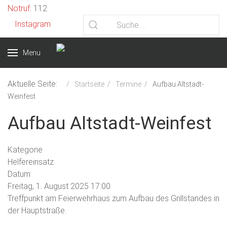
Vorheriges
Vorheriger
Nächstes
Nächstes
Notruf
: 112
Jahr
Monat
Jahr
Monat
Instagram
Menu
Aktuelle Seite:
Startseite
Termine
Aufbau Altstadt-
Weinfest
Aufbau Altstadt-Weinfest
Kategorie
Helfereinsatz
Datum
Freitag, 1. August 2025
17:00
Treffpunkt am Feierwehrhaus zum Aufbau des Grillstandes in
der Hauptstraße.