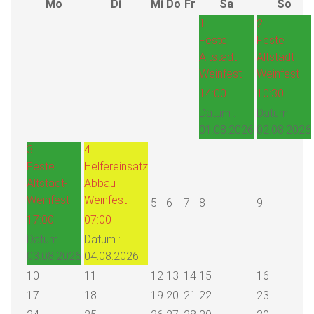
Mo
Di
Mi
Do
Fr
Sa
So
1
2
Feste
Feste
Altstadt-
Altstadt-
Weinfest
Weinfest
14:00
10:30
Datum :
Datum :
01.08.2026
02.08.2026
3
4
Feste
Helfereinsatz
Altstadt-
Abbau
Weinfest
Weinfest
5
6
7
8
9
17:00
07:00
Datum :
Datum :
03.08.2026
04.08.2026
10
11
12
13
14
15
16
17
18
19
20
21
22
23