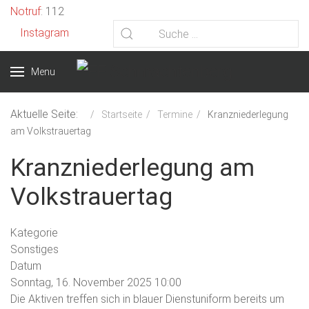
Vorheriges
Vorheriger
Nächstes
Nächstes
Notruf
: 112
Jahr
Monat
Jahr
Monat
Instagram
Menu
Aktuelle Seite:
Startseite
Termine
Kranzniederlegung
am Volkstrauertag
Kranzniederlegung am
Volkstrauertag
Kategorie
Sonstiges
Datum
Sonntag, 16. November 2025
10:00
Die Aktiven treffen sich in blauer Dienstuniform bereits um