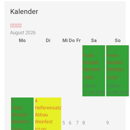
Kalender
August 2026
Mo
Di
Mi
Do
Fr
Sa
So
1
2
Feste
Feste
Altstadt-
Altstadt-
Weinfest
Weinfest
14:00
10:30
Datum :
Datum :
01.08.2026
02.08.2026
3
4
Feste
Helfereinsatz
Altstadt-
Abbau
Weinfest
Weinfest
5
6
7
8
9
17:00
07:00