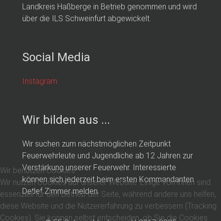
Landkreis Haßberge in Betrieb genommen und wird
über die ILS Schweinfurt abgewickelt.
Social Media
Instagram
Wir bilden aus ...
Wir suchen zum nächstmöglichen Zeitpunkt
Feuerwehrleute und Jugendliche ab 12 Jahren zur
Verstärkung unserer Feuerwehr. Interessierte
Wir benutzen Cookies
können sich jederzeit beim ersten Kommandanten
Wir nutzen Cookies auf unserer Website. Einige von ihnen sind
Detlef Zimmer melden.
essenziell für den Betrieb der Seite, während andere uns helfen,
diese Website und die Nutzererfahrung zu verbessern (Tracking
Cookies). Sie können selbst entscheiden, ob Sie die Cookies